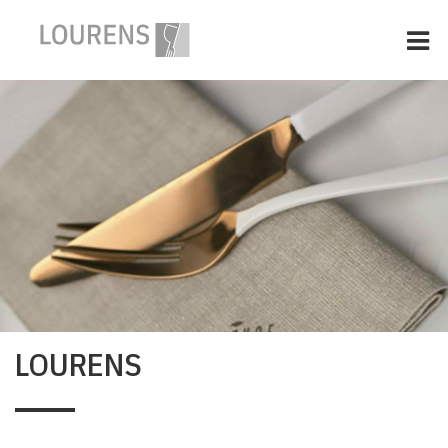
HOME
SERVETTEN, KLEUR, LOGO
TABLETOP EN BAR
ONZE MERKEN
OVER LOURENS AGENTUREN
CONTACT
LOURENS