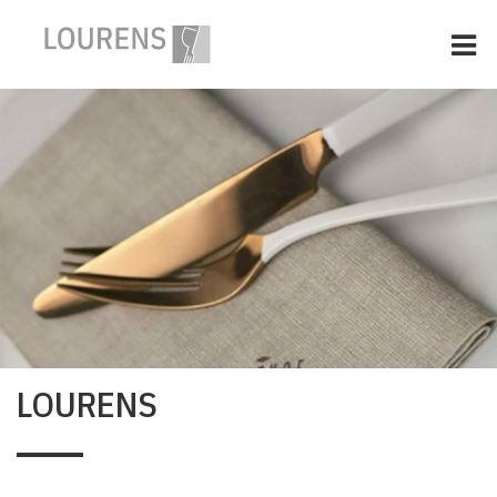
HOME
SERVETTEN, KLEUR, LOGO
TABLETOP EN BAR
ONZE MERKEN
OVER LOURENS AGENTUREN
CONTACT
LOURENS