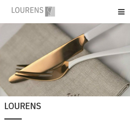
HOME
SERVETTEN, KLEUR, LOGO
TABLETOP EN BAR
ONZE MERKEN
OVER LOURENS AGENTUREN
CONTACT
LOURENS