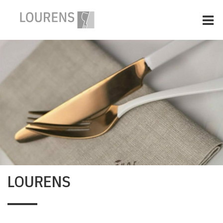
HOME
SERVETTEN, KLEUR, LOGO
TABLETOP EN BAR
ONZE MERKEN
OVER LOURENS AGENTUREN
CONTACT
LOURENS